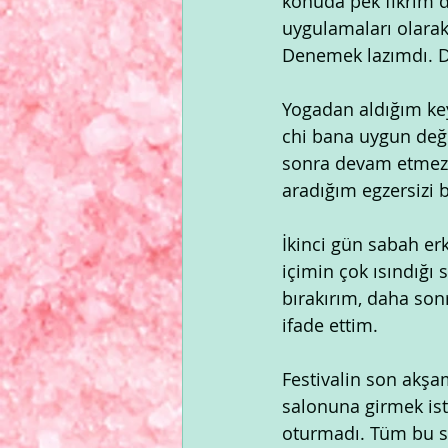
konuda pek fikrim de
uygulamaları olarak
Denemek lazımdı. 
Yogadan aldığım key
chi bana uygun deği
sonra devam etmezd
aradığım egzersizi
İkinci gün sabah er
içimin çok ısındığı 
bırakırım, daha so
ifade ettim.
Festivalin son akşa
salonuna girmek ist
oturmadı. Tüm bu s