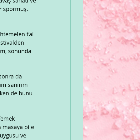
avaş sanatı ve 
ir spormuş. 
htemelen t’ai 
stivalden 
um, sonunda 
sonra da 
rum sanırım 
rken de bunu 
 Yemek 
a masaya bile 
duygusu ve 