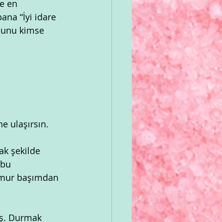
e en 
ana “İyi idare 
Bunu kimse 
e ulaşırsın.
ak şekilde 
 bu 
ğmur başımdan 
uş. Durmak 