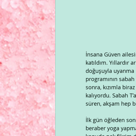
İnsana Güven ailesin
katıldım. Yıllardır 
doğuşuyla uyanma ko
programının sabah 
sonra, kızımla biraz
kalıyordu. Sabah T’a
süren, akşam hep b
İlk gün öğleden son
beraber yoga yapma