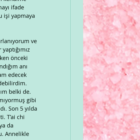
ayı ifade 
u işi yapmaya 
orlanıyorum ve 
 yaptığımız 
rken önceki 
andığım anı 
vam edecek 
ebilirdim. 
m belki de. 
mıyormuş gibi 
ı. Son 5 yılda 
. T’ai chi 
ya da 
. Annelikle 