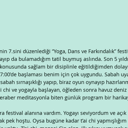
in 7.sini düzenlediği “Yoga, Dans ve Farkındalık” festi
arayıp da bulamadığım tatil buymuş aslında. Son 5 yıld
nusunda sağlam bir disiplinle eğitildiğimden dolayı 
7:00’de başlaması benim için çok uygundu. Sabah uy
 sabah sırnaşıklığı yapıp, biraz oyun oynayıp hazırlan
i chi ve yogayla başlayan, öğleden sonra havuz deniz a
eraber meditasyonla biten günlük program bir harika
ra festival alanına vardım. Yogayı seviyordum ve açık
k pek hoştu. Oysa bugüne kadar t’ai chi yapmışlığım 