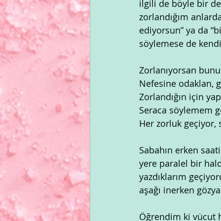
ilgili de böyle bir 
zorlandığım anlarda,
ediyorsun” ya da “b
söylemese de kendi
Zorlanıyorsan bunu
Nefesine odaklan, 
Zorlandığın için ya
Seraca söylemem ger
Her zorluk geçiyor,
Sabahın erken saati,
yere paralel bir ha
yazdıklarım geçiyo
aşağı inerken gözyaş
Öğrendim ki vücut h