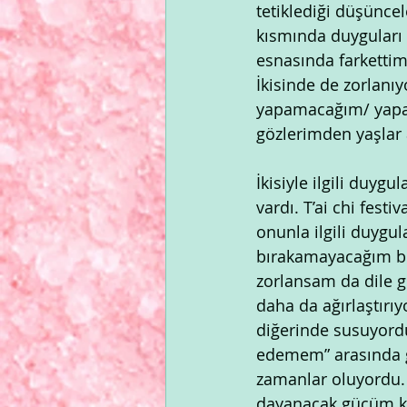
tetiklediği düşünce
kısmında duyguları 
esnasında farkettim 
İkisinde de zorlan
yapamacağım/ yapa
gözlerimden yaşlar
İkisiyle ilgili duygu
vardı. T’ai chi fes
onunla ilgili duygul
bırakamayacağım bir
zorlansam da dile 
daha da ağırlaştırıy
diğerinde susuyordu
edemem” arasında gi
zamanlar oluyordu.
dayanacak gücüm k