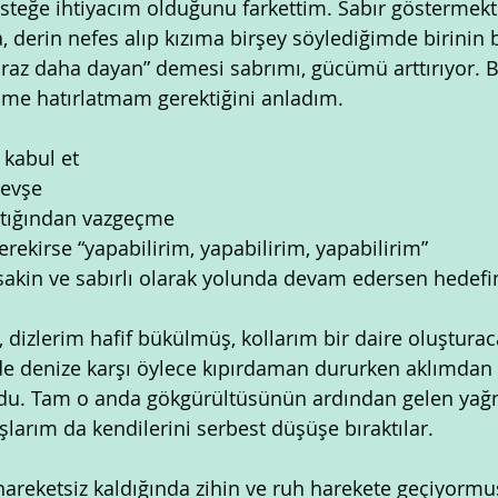
desteğe ihtiyacım olduğunu farkettim. Sabır göstermekt
 derin nefes alıp kızıma birşey söylediğimde birinin b
iraz daha dayan” demesi sabrımı, gücümü arttırıyor. 
me hatırlatmam gerektiğini anladım.
 kabul et
gevşe
ptığından vazgeçme
ekirse “yapabilirim, yapabilirim, yapabilirim”
 sakin ve sabırlı olarak yolunda devam edersen hedefin
 dizlerim hafif bükülmüş, kollarım bir daire oluşturac
lde denize karşı öylece kıpırdaman dururken aklımdan
rdu. Tam o anda gökgürültüsünün ardından gelen ya
larım da kendilerini serbest düşüşe bıraktılar.
areketsiz kaldığında zihin ve ruh harekete geçiyorm