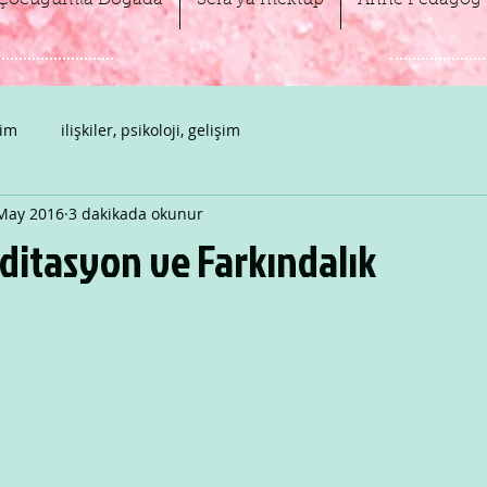
Çocuğumla Doğada
Sera'ya mektup
Anne Pedagog 
şim
ilişkiler, psikoloji, gelişim
May 2016
3 dakikada okunur
editasyon ve Farkındalık