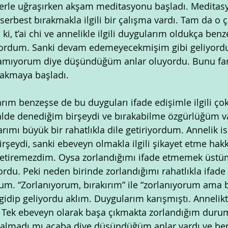
lerle uğraşırken akşam meditasyonu başladı. Meditasy
serbest bırakmakla ilgili bir çalışma vardı. Tam da o 
ki, t’ai chi ve annelikle ilgili duygularım oldukça benz
ıyordum. Sanki devam edemeyecekmişim gibi geliyordu
mıyorum diye düşündüğüm anlar oluyordu. Bunu far
 akmaya başladı.
larım benzeşse de bu duyguları ifade edişimle ilgili çok 
tivalde denediğim birşeydi ve bırakabilme özgürlüğüm v
arımı büyük bir rahatlıkla dile getiriyordum. Annelik is
şeydi, sanki ebeveyn olmakla ilgili şikayet etme hakk
getiremezdim. Oysa zorlandığımı ifade etmemek üstü
ordu. Peki neden birinde zorlandığımı rahatlıkla ifade
m. “Zorlanıyorum, bırakırım” ile “zorlanıyorum ama b
dip geliyordu aklım. Duygularım karışmıştı. Annelikt
 Tek ebeveyn olarak başa çıkmakta zorlandığım durum
almadı mı acaba diye düşündüğüm anlar vardı ve be