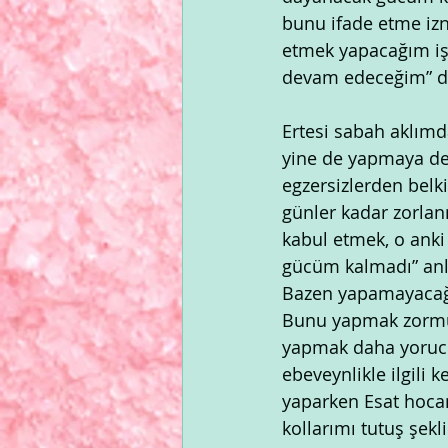
bunu ifade etme iz
etmek yapacağım iş
devam edeceğim” de
Ertesi sabah aklımd
yine de yapmaya de
egzersizlerden belk
günler kadar zorlan
kabul etmek, o anki
gücüm kalmadı” anl
Bazen yapamayacağı
Bunu yapmak zormuş
yapmak daha yorucuy
ebeveynlikle ilgili 
yaparken Esat hocan
kollarımı tutuş şek