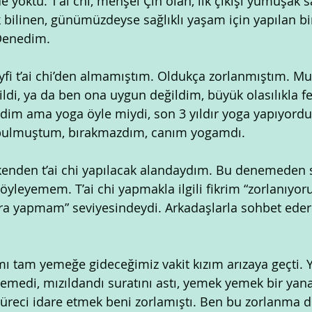
 yoktu. T’ai chi, menşei Çin olan, ilk çıkışı yumuşak s
 bilinen, günümüzdeyse sağlıklı yaşam için yapılan b
Denedim.
fi t’ai chi’den almamıştım. Oldukça zorlanmıştım. Mu
ldi, ya da ben ona uygun değildim, büyük olasılıkla fe
im ama yoga öyle miydi, son 3 yıldır yoga yapıyord
 bulmuştum, bırakmazdım, canım yogamdı.
kenden t’ai chi yapılacak alandaydım. Bu denemeden 
söyleyemem. T’ai chi yapmakla ilgili fikrim “zorlanıyo
nra yapmam” seviyesindeydi. Arkadaşlarla sohbet ede
mı tam yemeğe gideceğimiz vakit kızım arızaya geçti.
emedi, mızıldandı suratını astı, yemek yemek bir yan
üreci idare etmek beni zorlamıştı. Ben bu zorlanma 