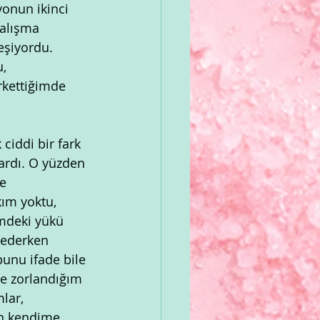
onun ikinci 
çalışma 
eşiyordu. 
, 
kettiğimde 
ciddi bir fark 
ardı. O yüzden 
e 
ım yoktu, 
mdeki yükü 
 ederken 
unu ifade bile 
e zorlandığım 
lar, 
n kendime 