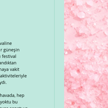
valine 
ır güneşin 
festival 
andıktan 
maya vakit 
ktiviteleriyle 
ydı.
 havada, hep 
yoktu bu 