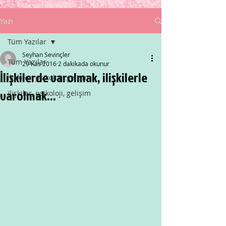
Yazı
Tüm Yazılar
Seyhan Sevinçler
Tüm Yazılar
29 Kas 2016
2 dakikada okunur
İlişkilerde varolmak, ilişkilerle
ilişkiler, psikoloji, gelişim
varolmak...
ilişkiler, psikoloji, gelişim