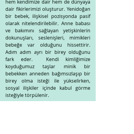
hem kendimize dair hem de dünyaya 
dair fikirlerimizi oluşturur. Yenidoğan 
bir bebek, ilişkisel pozisyonda pasif 
olarak nitelendirilebilir. Anne babası 
ve bakımını sağlayan yetişkinlerin 
dokunuşları, seslenişleri, mimikleri 
bebeğe var olduğunu hissettirir. 
Adım adım ayrı bir birey olduğunu 
fark eder.  Kendi kimliğimize 
koyduğumuz taşlar minik bir 
bebekken anneden bağımsızlaşıp bir 
birey olma isteği ile yükselirken, 
sosyal ilişkiler içinde kabul görme 
isteğiyle törpülenir. 
Hayatımızda memnun olmadığımız 
birşey varsa, dönüp kendimize 
bakmalıyız. ve kendimizden çıkıp 
etrafımızda bağlantılı olduğumuz 