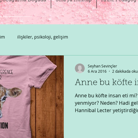
Çocuğumla Doğada
Sera'ya mektup
Anne Pedagog 
şim
ilişkiler, psikoloji, gelişim
Seyhan Sevinçler
6 Ara 2016
2 dakikada oku
Anne bu köfte i
Anne bu köfte insan eti mi
yenmiyor? Neden? Hadi gel 
Hannibal Lecter yetiştirdiğim