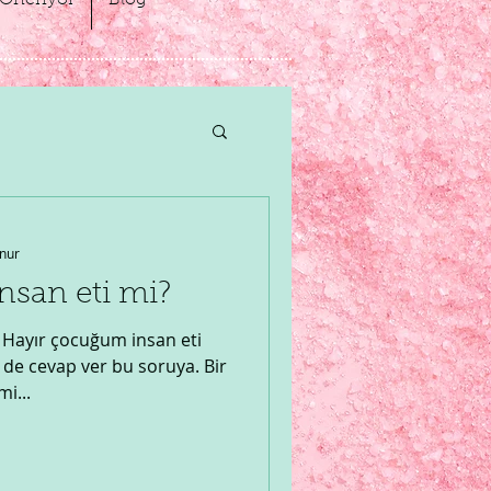
Öneriyor
Blog
nur
nsan eti mi?
? Hayır çocuğum insan eti
de cevap ver bu soruya. Bir
i...